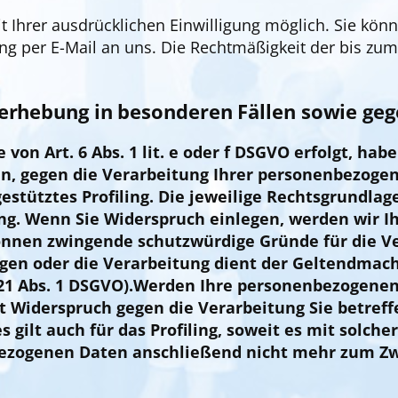
Ihrer ausdrücklichen Einwilligung möglich. Sie können
ung per E-Mail an uns. Die Rechtmäßigkeit der bis zum
erhebung in besonderen Fällen sowie geg
n Art. 6 Abs. 1 lit. e oder f DSGVO erfolgt, habe
en, gegen die Verarbeitung Ihrer personenbezoge
estütztes Profiling. Die jeweilige Rechtsgrundlag
ng. Wenn Sie Widerspruch einlegen, werden wir 
können zwingende schutzwürdige Gründe für die V
egen oder die Verarbeitung dient der Geltendmac
1 Abs. 1 DSGVO).
Werden Ihre personenbezogenen 
eit Widerspruch gegen die Verarbeitung Sie betr
 gilt auch für das Profiling, soweit es mit solc
bezogenen Daten anschließend nicht mehr zum Z