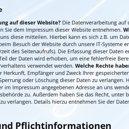
e
ung auf dieser Website?
Die Datenverarbeitung auf d
nen Sie dem Impressum dieser Website entnehmen.
Wi
s diese mitteilen. Hierbei kann es sich z.B. um Date
eim Besuch der Website durch unsere IT-Systeme erf
rzeit des Seitenaufrufs). Die Erfassung dieser Daten 
Teil der Daten wird erhoben, um eine fehlerfreie Bere
rverhaltens verwendet werden.
Welche Rechte haben
ber Herkunft, Empfänger und Zweck Ihrer gespeichert
 Sperrung oder Löschung dieser Daten zu verlangen. 
 der im Impressum angegebenen Adresse an uns wende
htsbehörde zu. Außerdem haben Sie das Recht, unter
u verlangen. Details hierzu entnehmen Sie der Daten
und Pflichtinformationen