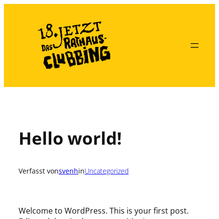
Zum
Inhalt
springen
Hello world!
Verfasst von
svenh
in
Uncategorized
Welcome to WordPress. This is your first post.